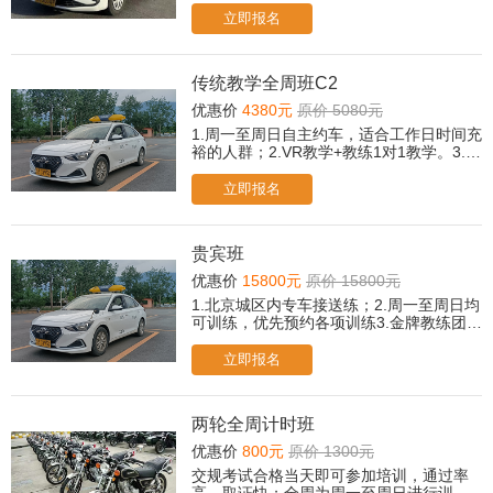
听可后台提交报名，老师会尽快与您联
立即报名
系！）
传统教学全周班C2
优惠价
4380元
原价 5080元
1.周一至周日自主约车，适合工作日时间充
裕的人群；2.VR教学+教练1对1教学。3.所
有科目免费2次考前模拟。（遇忙或无人接
听可后台提交报名，老师会尽快与您联
立即报名
系！）
贵宾班
优惠价
15800元
原价 15800元
1.北京城区内专车接送练；2.周一至周日均
可训练，优先预约各项训练3.金牌教练团队
和私人管家、校领导跟踪服务直至取证；4.
人工+智能/传统教学双模式，自由选择；5.
立即报名
专属贵宾休息室茶歇、冷饮、小食、餐
点；6.取证后，赠送摩托车驾驶培训课程；
7.所有科目免费2次考前模拟；
两轮全周计时班
优惠价
800元
原价 1300元
交规考试合格当天即可参加培训，通过率