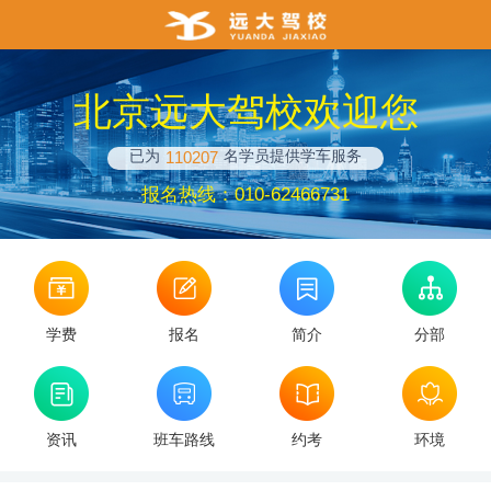
北京远大驾校欢迎您
已为
名学员提供学车服务
110207
报名热线：010-62466731
学费
报名
简介
分部
资讯
班车路线
约考
环境