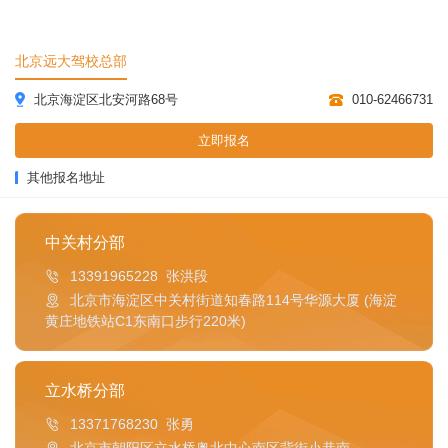
北京远大驾校总部
北京海淀区北安河路68号
010-62466731
立即报名
其他报名地址
中关村分部
13391965228 张洪段
北京市海淀区中关村街道知春路114号华源大厦 (海淀
黄庄地铁站C1东南口步行220米)
立水桥分部
13371768230 张勇