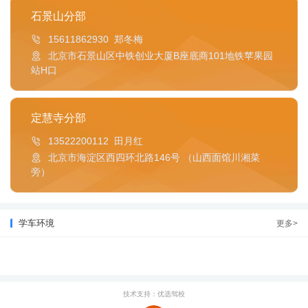
石景山分部
15611862930 郑冬梅
北京市石景山区中铁创业大厦B座底商101地铁苹果园
站H口
定慧寺分部
13522200112 田月红
北京市海淀区西四环北路146号 （山西面馆川湘菜
旁）
学车环境
更多>
技术支持：优选驾校