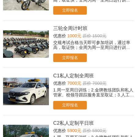
高，取证快；全周为周一至周日进行训
练。
立即报名
三轮全周计时班
优惠价
1000元
原价 1500元
交规考试合格当天即可参加培训，通过率
高，取证快；全周为周一至周日进行训
练。
立即报名
C1私人定制全周班
优惠价
7000元
原价 7000元
1.周一至周日训练；2.金牌教练团队和私人
管家、校领导跟踪服务直至取证；3.人工
+智能/传统教学双模式，自由选择；4.专属
贵宾休息室茶歇、冷饮、小食；5.取证后，
立即报名
赠送摩托车驾驶培训课程；6.所有科目免费
2次考前模拟；
C2私人定制平日班
优惠价
5900元
原价 5900元