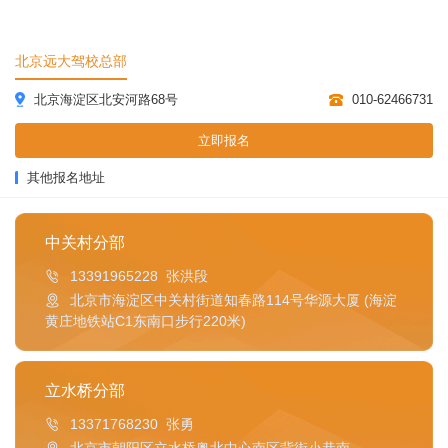
北京远大驾校总部
北京海淀区北安河路68号
010-62466731
立即报名
其他报名地址
中关村分部
13391965228 张洪段
北京市海淀区中关村街道知春路114号华源大厦 (海淀
黄庄地铁站C1东南口步行220米)
立水桥分部
13371768230 张勇