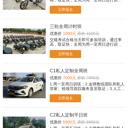
高，取证快；全周为周一至周日进行训
练。
立即报名
三轮全周计时班
优惠价
1000元
原价 1500元
交规考试合格当天即可参加培训，通过率
高，取证快；全周为周一至周日进行训
练。
立即报名
C1私人定制全周班
优惠价
7000元
原价 7000元
1.周一至周日训练；2.金牌教练团队和私人
管家、校领导跟踪服务直至取证；3.人工
+智能/传统教学双模式，自由选择；4.专属
贵宾休息室茶歇、冷饮、小食；5.取证后，
立即报名
赠送摩托车驾驶培训课程；6.所有科目免费
2次考前模拟；
C2私人定制平日班
优惠价
5900元
原价 5900元