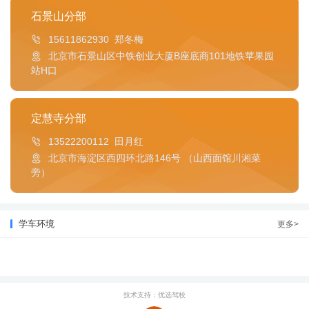
石景山分部
15611862930 郑冬梅
北京市石景山区中铁创业大厦B座底商101地铁苹果园
站H口
定慧寺分部
13522200112 田月红
北京市海淀区西四环北路146号 （山西面馆川湘菜
旁）
学车环境
更多>
技术支持：优选驾校