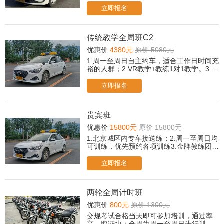
听可后台提交报名，老师会尽快与您联
立即报名
系！）
传统教学全周班C2
优惠价
4380元
原价 5080元
1.周一至周日自主约车，适合工作日时间充
裕的人群；2.VR教学+教练1对1教学。3.所
有科目免费2次考前模拟。（遇忙或无人接
听可后台提交报名，老师会尽快与您联
立即报名
系！）
贵宾班
优惠价
15800元
原价 15800元
1.北京城区内专车接送练；2.周一至周日均
可训练，优先预约各项训练3.金牌教练团队
和私人管家、校领导跟踪服务直至取证；4.
人工+智能/传统教学双模式，自由选择；5.
立即报名
专属贵宾休息室茶歇、冷饮、小食、餐
点；6.取证后，赠送摩托车驾驶培训课程；
7.所有科目免费2次考前模拟；
两轮全周计时班
优惠价
800元
原价 1300元
交规考试合格当天即可参加培训，通过率