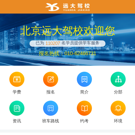
北京远大驾校欢迎您
已为
名学员提供学车服务
110207
报名热线：010-62466731
学费
报名
简介
分部
资讯
班车路线
约考
环境