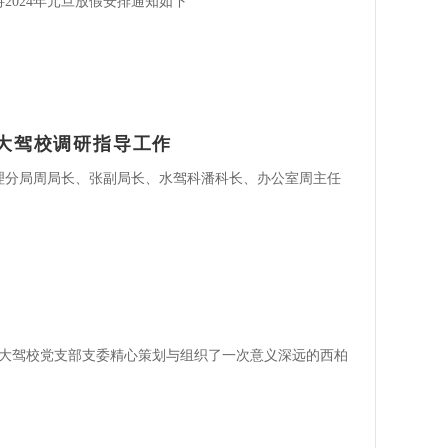
2024年元旦放假安排通知如下
大驾校调研指导工作
输管理分局周局长、张副局长、水驾科潘科长、办公室周主任
，远大驾校党支部支委精心策划与组织了一次意义深远的西柏